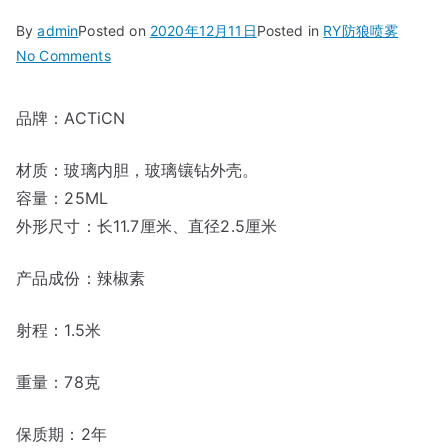
By
admin
Posted on
2020年12月11日
Posted in
RY防狼喷雾
on
No Comments
钻
石
品牌：ACTiCN
系
列
材质：玻璃内胆，玻璃镶钻外壳。
女
容量：25ML
士
外形尺寸：长11.7厘米、直径2.5厘米
防
狼
产品成份：辣椒素
喷
雾
射程：1.5米
重量：78克
保质期：2年