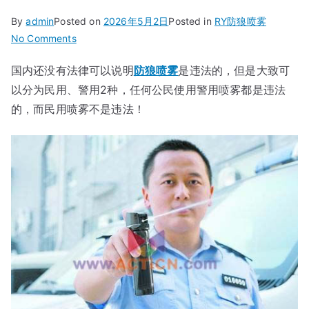
By
admin
Posted on
2026年5月2日
Posted in
RY防狼喷雾
on
No Comments
中
国内还没有法律可以说明
防狼喷雾
是违法的，但是大致可
国
以分为民用、警用2种，任何公民使用警用喷雾都是违法
唯
一
的，而民用喷雾不是违法！
合
法
防
狼
喷
雾
是
什
么？