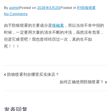
By
admin
Posted on
2026年5月2日
Posted in
RY防狼喷雾
on
No Comments
被
由于防狼喷雾的主要成分是
辣椒素
，所以当你不幸中招的
防
时候，一定要用大量的清水不断的冲洗，虽然没有危害，
狼
喷
但是它难受吧！我也曾经经历过一次，真的生不如
雾
死！！！
喷
了
怎
样
文
防狼喷雾剂在哪里买实体店？
处
如何正确使用防狼喷雾？
理
章
导
航
发表回复